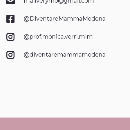
mailverymo@gmail.com
@DiventareMammaModena
@prof.monica.verri.mim
@diventaremammamodena